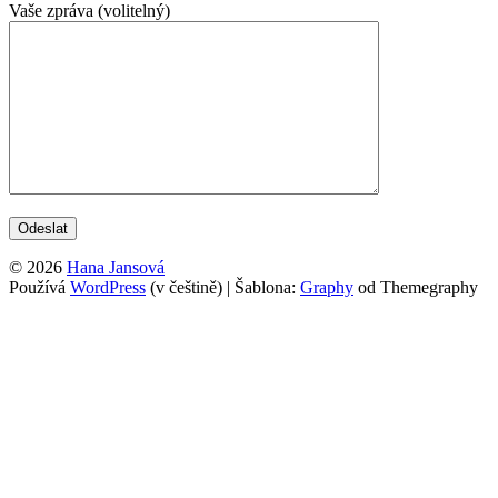
Vaše zpráva (volitelný)
© 2026
Hana Jansová
Používá
WordPress
(v češtině)
|
Šablona:
Graphy
od Themegraphy