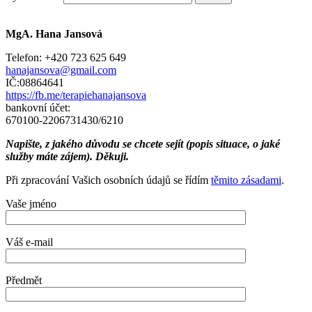
MgA. Hana Jansová
Telefon: +420 723 625 649
hanajansova@gmail.com
IČ:08864641
https://fb.me/terapiehanajansova
bankovní účet:
670100-2206731430/6210
Napište, z jakého důvodu se chcete sejít (popis situace, o jaké
služby máte zájem). Děkuji.
Při zpracování Vašich osobních údajů se řídím
těmito zásadami
.
Vaše jméno
Váš e-mail
Předmět