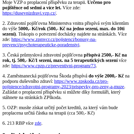
Moje VZP o proplacení příspěvku za terapii.
Určeno pro
pojištěnce od sedmi a více let.
Více zde:
https://dusevnizdravi.vzp.cz/
.
2. Zdravotní pojišťovna Ministerstva vnitra přispívá svým klientům
do výše
5000,- Kč/rok (500,- Kč na jedno sezení, max. do 10ti
sezení)
. Tiskopis o potvrzení docházky najdete na stránkách. Více
zde:
https://www.zpmvcr.cz/pojistenci/bonusy-na-
prevenci/psychoterapeuticke-poradenstvi
.
3. Česká průmyslová zdravotní pojišťovna
přispívá 2500,- Kč na
rok, tj. 500,- Kč/1 sezení, max. na 5 terapeutických sezení
více
zde:
https://www.cpzp.cz/preventivni-program/73
.
4. Zaměstnanecká pojišťovna Škoda přispívá
do výše 2000,- Kč
na
podporu duševního zdraví:
https://www.zpskoda.cz/pro-
pojistence/zdravotni-programy-2023/prispevky-pro-zeny-a-muze
.
Zažádat o proplacení příspěvku si můžete díky formuláři, který
stáhnete na stránkách ZPškoda.
5. OZP: musíte získat určitý počet kreditů, za který vám bude
proplacena určitá částka na terapii (cca 500,- Kč)
6. 213 RBP více
zde
.