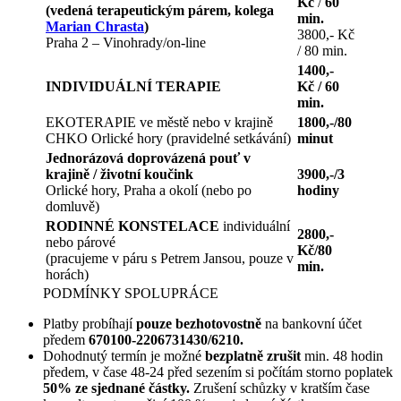
Kč
/
60
(vedená terapeutickým párem,
kolega
min.
Marian Chrasta
)
3800,- Kč
Praha 2 – Vinohrady/on-line
/ 80 min.
1400,-
INDIVIDUÁLNÍ TERAPIE
Kč / 60
min.
EKOTERAPIE ve městě nebo v krajině
1800,-/80
CHKO Orlické hory (pravidelné setkávání)
minut
Jednorázová doprovázená pouť v
krajině / životní koučink
3900,-/3
Orlické hory, Praha a okolí (nebo po
hodiny
domluvě)
RODINNÉ KONSTELACE
individuální
2800
,-
nebo párové
Kč/80
(pracujeme v páru s Petrem Jansou, pouze v
min.
horách)
PODMÍNKY SPOLUPRÁCE
Platby probíhají
pouze bezhotovostně
na bankovní účet
předem
670100-2206731430/6210.
Dohodnutý termín je možné
bezplatně zrušit
min. 48 hodin
předem, v čase 48-24 před sezením si počítám storno poplatek
50% ze sjednané částky.
Zrušení schůzky v kratším čase