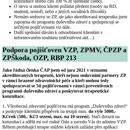
konzultace storno činí 100 % ze sjednané částky.
O slevu si mohou klienti požádat předem (osoby na RD,
studenti, senioři, nebo z jiných sociálních důvodů).
Nemám smlouvu se ZP, ale jako akreditovaná terapeutka jsem
zapojena do programu duševního zdraví a spolupracuji se
určitými pojišťovnami viz dále.
Další ujednání dávám k odsouhlasení klientům v
informovaném souhlasu (mlčenlivost atd…)
Podpora pojišťoven VZP, ZPMV, ČPZP a
ZPŠkoda, OZP, RBP 213
Jako řádná členka ČAP jsem od jara 2021 v seznamu
akreditovaných terapeutů, kteří nejsou smluvními partnery ZP
v rámci hrazené zdravotnické péče a kteří mohou tedy
spolupracovat se 5ti pojišťovnami v rámci preventivních
programů duševního zdraví a poskytovat terapeutické
konzultace.
1. Všeobecná zdravotní pojišťovna má program „Duševního zdraví“
a poskytuje klientům příspěvek na terapii max.
do výše 5000,-
Kč/rok
(
500,- Kč/1 sezení, max. na 10 sezení
). Stačí dorazit na
konzultaci a sdělit mi své rodné číslo a zavedu Vás do adminu VZP.
Během probíhající terapie můžete kdykoli zažádat přes aplikaci