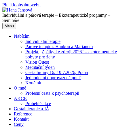
Přejít k obsahu webu
Individuální a párová terapie – Ekoterapeutické programy –
Semináře
Menu
Nabízím
Individuální terapie
Párové terapie s Hankou a Marianem
Projekt „Zpátky ke zdroji 2026“ – ekoterapeutické
pobyty pro ženy
Vision Quest
Meditační týden
Cesta hrdiny 16.-19.7.2026, Praha
Jednodenní doprovázená pouť
Koučink
O mně
Profesní cesta k psychoterapii
AKCE
Proběhlé akce
Gestalt terapie a JÁ
Reference
Kontakt
Ceny