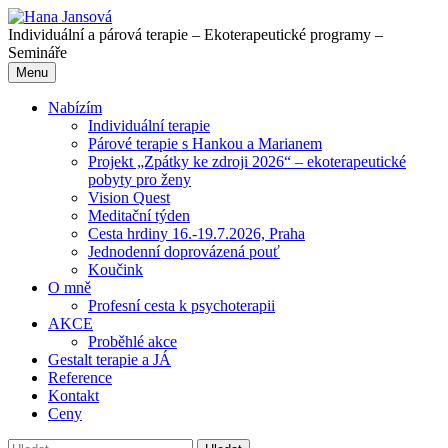
Přejít
k
Individuální a párová terapie – Ekoterapeutické programy –
obsahu
Semináře
webu
Menu
Nabízím
Individuální terapie
Párové terapie s Hankou a Marianem
Projekt „Zpátky ke zdroji 2026“ – ekoterapeutické
pobyty pro ženy
Vision Quest
Meditační týden
Cesta hrdiny 16.-19.7.2026, Praha
Jednodenní doprovázená pouť
Koučink
O mně
Profesní cesta k psychoterapii
AKCE
Proběhlé akce
Gestalt terapie a JÁ
Reference
Kontakt
Ceny
Vyhledávání