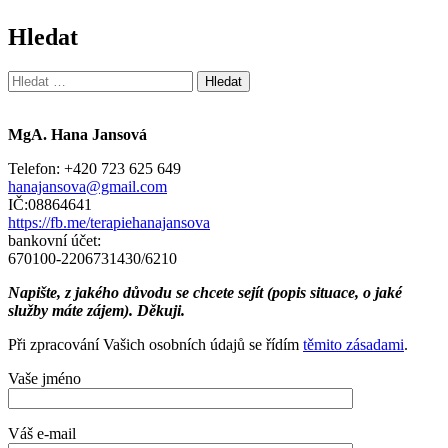
Hledat
Vyhledávání
MgA. Hana Jansová
Telefon: +420 723 625 649
hanajansova@gmail.com
IČ:08864641
https://fb.me/terapiehanajansova
bankovní účet:
670100-2206731430/6210
Napište, z jakého důvodu se chcete sejít (popis situace, o jaké
služby máte zájem). Děkuji.
Při zpracování Vašich osobních údajů se řídím
těmito zásadami
.
Vaše jméno
Váš e-mail